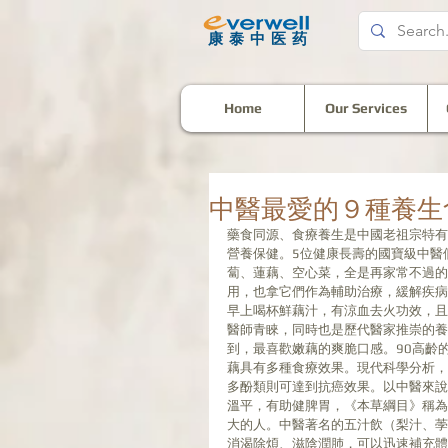
​康泰中医药
Home
Our Services
中醫最愛的９種養生
藥食同源、食療養生是中國老祖宗特有
營養保健。5位健康長壽的國寶級中醫
蔔、蓮藕、空心菜，全是再家常不過的
用，也拿它們作為輔助治療，緩解疾病
早上喝杯鮮藕汁，有涼血去火功效，且
醫師青睞，同時也是歷代醫家推崇的養
到，最喜歡嫩藕的爽脆口感。90高齡
藕具有多種食療效果。現代科學分析，
多酚類則可達到抗癌效果。以中醫來說
溫平，有助健脾胃，《本草綱目》稱為
大的人。中醫著名的五汁飲（梨汁、荸
消渴除煩、滋陰潤肺，可以迅速補充體