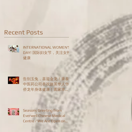
Are Open on
Christmas Day!
Recent Posts
INTERNATIONAL WOMEN'S
DAY! 国际妇女节，关注女性
健康
告别玉兔，喜迎金龙！康泰
中医药公司恭祝旅英华人华
侨龙年身体健康！阖家幸
福！恭喜发财！HAPPY
CHINESE NEW YEAR!
Seasons Greeting from
Everwell Chinese Medical
Centre / We Are Open on
Christmas Day!