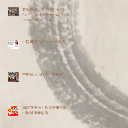
有病没病，莎大街中医店!
54-56 Shaftesbury Avenue,
London W1D 6LX
中医辨证治疗Eczema湿疹
中医辩证治疗流行性感冒
国庆节快乐！欢迎您来伦敦
中国城康泰诊所！