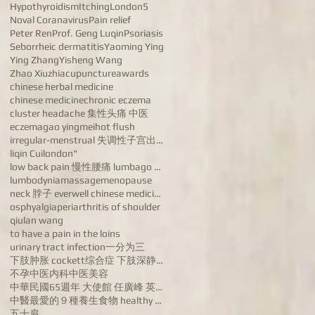
Hypothyroidism
Itching
London5
Noval Coranavirus
Pain relief
Peter Ren
Prof. Geng Luqin
Psoriasis
Seborrheic dermatitis
Yaoming Ying
Ying Zhang
Yisheng Wang
Zhao Xiuzhi
acupuncture
awards
chinese herbal medicine
chinese medicine
chronic eczema
cluster headache 集性头痛 中医
eczema
gao yingmei
hot flush
irregular-menstrual 失调性子宫出血病 dysfunctional uterine
liqin Cui
london"
low back pain 慢性腰痛 lumbago chronic low back pain
lumbodynia
massage
menopause
neck 脖子 everwell chinese medicine 汪宝忠
osphyalgia
periarthritis of shoulder
qiulan wang
to have a pain in the loins
urinary tract infection
一分为三
下肢肿胀 cockett综合症 下肢深静脉血栓 varicose veins of lower ex
不孕
中医内科
中医美容
中華民國65週年 大使館 任廣峰 英国康泰中医药公司董事长任广峰 英国华人
中醫最愛的９種養生食物 healthy food
五十肩