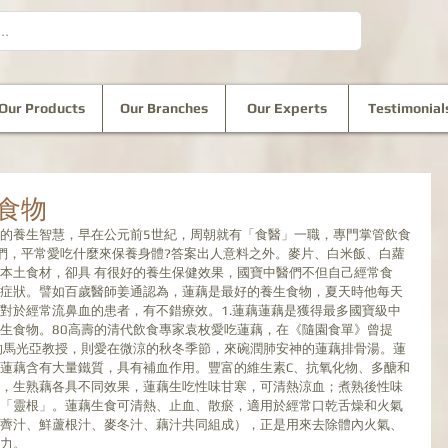
Our Products
Our Branches
Our Experts
Testimonial
食物
的養生智慧，早在公元前5世紀，周朝就有「食醫」一職，專門掌管飲食
們，平常愛吃什麼來保養身體?答案出人意料之外。麥片、白米飯、白蘿
本土食材，卻具 有很好的養生保健效果，國寶中醫們不但自己經常食
症狀。譬如百歲醫師姜通認為，蓮藕是最好的養生食物，夏天時他每天
對於經常流鼻血的患者，有不錯療效。1.蓮藕蓮藕是獲得最多國寶級中
生食物。80高壽的清代飲食專家袁枚愛吃蓮藕，在《隨園食單》曾提
的馬光亞教授，則愛在微涼的秋冬季節，來碗潤肺安神的蓮藕排骨湯。蓮
蓮藕含有大量鐵質，具有補血作用。豐富的維生素C、抗氧化物、多醣和
，生熟藕各具不同效果，蓮藕生吃性味甘寒，可清熱涼血；煮熟後性味
「靈根」。蓮藕生食可清熱、止血、散瘀，適用於經常口乾舌燥和火氣
薺汁、鮮蘆根汁、麥冬汁、藕汁共同組成），正是用來去除體內火氣、
力。 