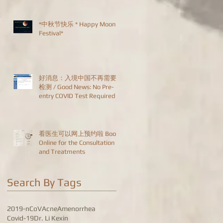
*中秋节快乐 * Happy Moon
Festival*
好消息：入境中国不再需要
检测 / Good News: No Pre-
entry COVID Test Required
看医生可以网上预约啦 Book
Online for the Consultation
and Treatments
Search By Tags
2019-nCoV
Acne
Amenorrhea
Covid-19
Dr. Li Kexin