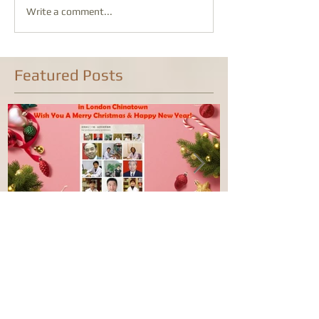
Write a comment...
Featured Posts
Seasons Greeting from
康泰中国城专
Everwell Chinese Medical
业，五家诊所
Centre / We Are Open on
位防治服务
Christmas Day!