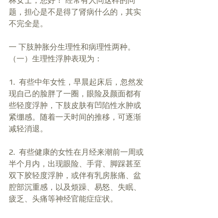
林女士，您好！ 经常有人问这样的问
题，担心是不是得了肾病什么的，其实
不完全是。 
一 下肢肿胀分生理性和病理性两种。 
（一）生理性浮肿表现为：
1.  有些中年女性，早晨起床后，忽然发
现自己的脸胖了一圈，眼险及颜面都有
些轻度浮肿，下肢皮肤有凹陷性水肿或
紧绷感。随着一天时间的推移，可逐渐
减轻消退。
2.  有些健康的女性在月经来潮前一周或
半个月内，出现眼险、手背、脚踩甚至
双下胶轻度浮肿，或伴有乳房胀痛、盆
腔部沉重感，以及烦躁、易怒、失眠、
疲乏、头痛等神经官能症症状。