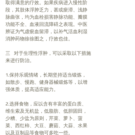
取得满意的疗效。如果疾病进入慢性阶
段，其肢体浮肿乏力，甚或瘀滞、浅静
脉曲张，均为血栓损害静脉功能、瓣膜
功能不全、血液回流障碍之表现。中医
辨证为气虚瘀血留滞，以补气活血利湿
消肿药物徐徐图之，疗效也佳。
三   对于生理性浮肿，可以采取以下措施
来进行防治。
1.保持乐观情绪，长期坚持适当锻炼，
如散步、慢跑、健身器械锻炼等，以增
强体质，提高适应能力。
2.选择食物，应以含有丰富的蛋白质、
维生索及无机盐，低脂肪、低胆固田，
少糟、少盐为原则，芹菜、萝卜、菠
菜、西红柿、大豆、蘑菇、大蒜、水果
以及豆制品等食物可多吃一些。