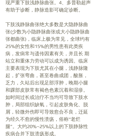
现严重下肢浅静脉曲张。4、多普勒超声
有助于诊断，静脉造影可确定诊断。
下肢浅静脉曲张绝大多数是大隐静脉曲
张(少数为小隐静脉曲张或大小隐静脉曲
张都曲张)，临床上极为常见，全球约有
25%的女性和15%的男性患有此类疾
病，发病常与遗传因素有关，并且长 期
站立和重体力劳动可以成为诱因。临床
主要表现为下肢尤其在小腿，浅静脉隆
起，扩张弯曲，甚至卷曲成团，酸胀，
乏力，久站后出现足部浮肿，晚期小腿
和踝部皮肤常有褐色色素沉着和湿疹。
如时间过长或治疗不当均可导致下肢水
肿，局部组织缺氧，引起皮肤角化、脱
屑，轻微外伤即可导致愈合不良，迁延
为经久不愈的慢性溃疡，俗称“老烂
腿”。大约20%~25%以上的下肢静脉性
疾病合并下肢溃疡形成。