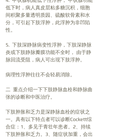
4.  甲状腺机能低下性浮肿， 甲状腺功能
低下时，病人真皮层粘多糖沉积，细胞
间积聚多量透明质园、硫酸软骨素和水
分，可引起下肢浮肿，此浮肿为非凹陷
性。
5.  下肢深静脉病变性浮肿，下肢深静脉
炎或下肢静脉瓣膜功能不全时， 由于静
脉回流受阻，病人可出现下肢浮肿。
病理性浮肿往往不会轻易消除。
二  重点介绍一下下肢静脉血栓和静脉曲
张的诊断和中医治疗。
下肢肿胀和乏力是深静脉血栓的症状之
一。具有以下特点者可以诊断Cockett综
合症：1、多见于青壮年患者。2、持续
下肢肿胀和乏力。3、随症状加重，会出