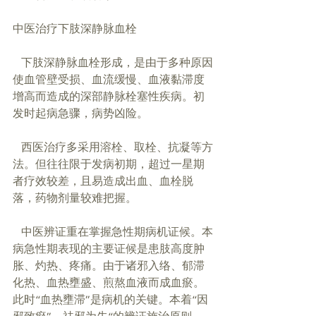
中医治疗下肢深静脉血栓
   下肢深静脉血栓形成，是由于多种原因
使血管壁受损、血流缓慢、血液黏滞度
增高而造成的深部静脉栓塞性疾病。初
发时起病急骤，病势凶险。
   西医治疗多采用溶栓、取栓、抗凝等方
法。但往往限于发病初期，超过一星期
者疗效较差，且易造成出血、血栓脱
落，药物剂量较难把握。
   中医辨证重在掌握急性期病机证候。本
病急性期表现的主要证候是患肢高度肿
胀、灼热、疼痛。由于诸邪入络、郁滞
化热、血热壅盛、煎熬血液而成血瘀。
此时“血热壅滞”是病机的关键。本着“因