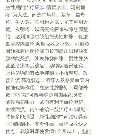
邪致瘀”、祛邪为先“的辨证施治原则，
急性期的治疗应以“清营凉血、泻瘀通
络”为大法。药选牛角片、紫草、益母
草、生大黄、玄明粉之属，尤其重用大
黄、玄明粉，以泻瘀通腑来祛除热邪壅
结，达到消除患肢组织炎性肿胀，促进
血管腔内血栓 溶解吸收之疗效。可避免
因静脉腔内因栓塞而长期高压出现的瓣
膜功能受损、浅表静脉曲张、慢性肿胀
甚至溃疡等后遗症。动物实验已证实，
上述药物能有效地抑制血小板聚集、改
善血流 高凝状态、溶纤以及修复血管内
皮细包等作用。在急性肿胀期，局部外
敷“将军散”可改善静脉周围组织炎变，
减轻局部张力，从而有利于血栓溶解、
血液回流。内外兼治一般治疗3-4星期，
肿势多能消退。急性期的中药治疗具有
时间限制小、安全性高、血栓吸收快之
优点。就诊时即使发病1个月以上，也能