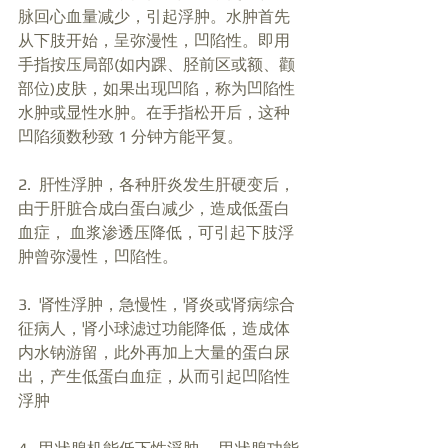
脉回心血量减少，引起浮肿。水肿首先
从下肢开始，呈弥漫性，凹陷性。即用
手指按压局部(如内踝、胫前区或额、颧
部位)皮肤，如果出现凹陷，称为凹陷性
水肿或显性水肿。在手指松开后，这种
凹陷须数秒致 1 分钟方能平复。
2.  肝性浮肿，各种肝炎发生肝硬变后，
由于肝脏合成白蛋白减少，造成低蛋白
血症， 血浆渗透压降低，可引起下肢浮
肿曾弥漫性，凹陷性。
3.  肾性浮肿，急慢性，肾炎或肾病综合
征病人，肾小球滤过功能降低，造成体
内水钠游留，此外再加上大量的蛋白尿
出，产生低蛋白血症，从而引起凹陷性
浮肿