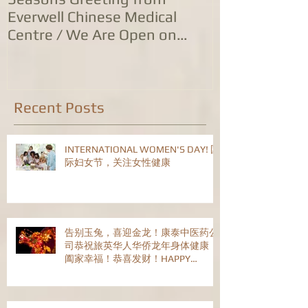
Everwell Chinese Medical
业，五家诊所
Centre / We Are Open on
位防治服务
Christmas Day!
Recent Posts
INTERNATIONAL WOMEN'S DAY! 国
际妇女节，关注女性健康
告别玉兔，喜迎金龙！康泰中医药公
司恭祝旅英华人华侨龙年身体健康！
阖家幸福！恭喜发财！HAPPY
CHINESE NEW YEAR!