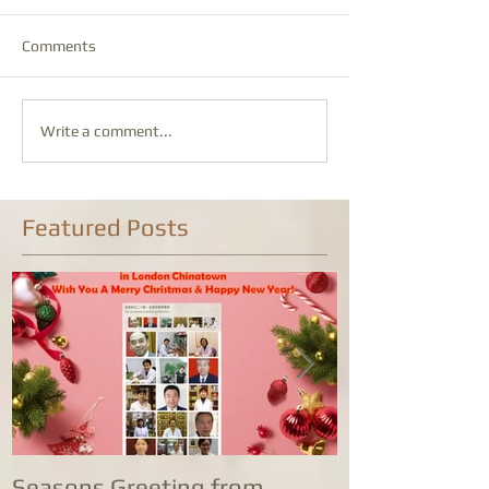
Comments
Write a comment...
Featured Posts
Seasons Greeting from
康泰中国城专