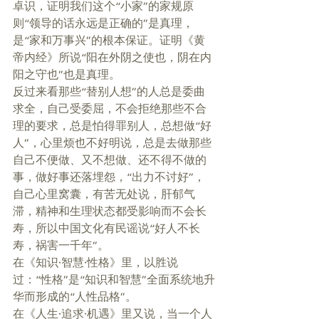
卓识，证明我们这个“小家”的家规原
则“领导的话永远是正确的”是真理，
是“家和万事兴”的根本保证。证明《黄
帝内经》所说“阳在外阴之使也，阴在内
阳之守也”也是真理。 
反过来看那些“替别人想”的人总是委曲
求全，自己受委屈，不会拒绝那些不合
理的要求，总是怕得罪别人，总想做“好
人”，心里烦也不好明说，总是去做那些
自己不便做、又不想做、还不得不做的
事，做好事还落埋怨，“出力不讨好”，
自己心里窝囊，有苦无处说，肝郁气
滞，精神和生理状态都受影响而不会长
寿，所以中国文化有民谣说“好人不长
寿，祸害一千年”。 
在《知识·智慧·性格》里，以胜说
过：“性格”是“知识和智慧”全面系统地升
华而形成的“人性品格”。 
在《人生·追求·机遇》里又说，当一个人