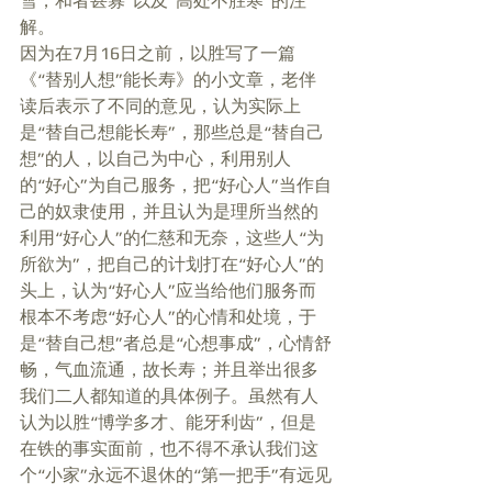
雪，和者甚寡”以及“高处不胜寒”的注
解。 
因为在7月16日之前，以胜写了一篇
《“替别人想”能长寿》的小文章，老伴
读后表示了不同的意见，认为实际上
是“替自己想能长寿”，那些总是“替自己
想”的人，以自己为中心，利用别人
的“好心”为自己服务，把“好心人”当作自
己的奴隶使用，并且认为是理所当然的
利用“好心人”的仁慈和无奈，这些人“为
所欲为”，把自己的计划打在“好心人”的
头上，认为“好心人”应当给他们服务而
根本不考虑“好心人”的心情和处境，于
是“替自己想”者总是“心想事成”，心情舒
畅，气血流通，故长寿；并且举出很多
我们二人都知道的具体例子。虽然有人
认为以胜“博学多才、能牙利齿”，但是
在铁的事实面前，也不得不承认我们这
个“小家”永远不退休的“第一把手”有远见