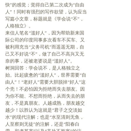
快”的感觉；觉得自己第二次成为“自由
人”！同时有强烈的写作欲望，认为应当
写篇小文章，标题就是《学会说“不”，
人格独立》。 
来信人笔名“滥好人”，因为帮助新来国
际公司的印度同事多次看车不买车、又
被利用充当“义务司机”而遥遥无期，自
己又不好说“不”，做了自己不高兴又无
奈的事，还被老婆说是“滥好人”。 
树洞回答：学会说不，是人格独立之
始。比起疲惫的“滥好人”，世界需要“自
由人”！“老好人”需要大胆脱掉“好人”这
个壳！不必怕因为拒绝而失去朋友。因
为你不能、不想而拒绝，从而失去的朋
友，不是真朋友。人越成熟，朋友越交
越少！以胜认为这就是“君子之交淡如
水”的现代注解；也是“水至清则无鱼，
人至察则无徒”的注解，还是“阳春白