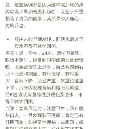
义。这些病例都是因为这样或那样的原
因耽误了早期检查和诊断，以至于严重
损害了自己的健康，其后果令人痛心，
扼腕叹息。 
肝炎未能早期发现，肝硬化后以至
腹水不得不休学回国。  
唐某：男，学生，24岁。因学习紧张，
吃饭不定时，经常到同学或朋友处蹭饭
吃，以至被传染上肝炎，自己常感到右
肋下胀痛和刺痛，有时便秘，有时腹
泻，食欲下降，脱发严重，体重也迅速
下降，后来因发现黄疸和腹胀而就医，
经B超 发现有萎缩性肝硬化及腹水，不
得不休学回国。 
点评：饮食应定时，注意卫生，防止病
从口入。一旦发现胁下疼痛，肯定已有
肝胆问题，如经常性便秘，或腹泻，或