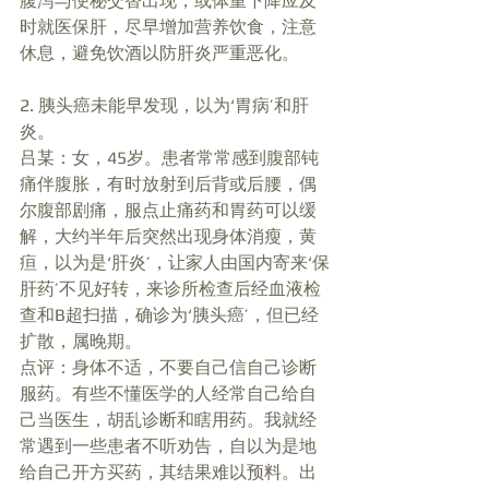
腹泻与便秘交替出现，或体重下降应及
时就医保肝，尽早增加营养饮食，注意
休息，避免饮酒以防肝炎严重恶化。 
2. 胰头癌未能早发现，以为‘胃病’和肝
炎。 
吕某：女，45岁。患者常常感到腹部钝
痛伴腹胀，有时放射到后背或后腰，偶
尔腹部剧痛，服点止痛药和胃药可以缓
解，大约半年后突然出现身体消瘦，黄
疸，以为是‘肝炎’，让家人由国内寄来‘保
肝药’不见好转，来诊所检查后经血液检
查和B超扫描，确诊为‘胰头癌’，但已经
扩散，属晚期。 
点评：身体不适，不要自己信自己诊断
服药。有些不懂医学的人经常自己给自
己当医生，胡乱诊断和瞎用药。我就经
常遇到一些患者不听劝告，自以为是地
给自己开方买药，其结果难以预料。出