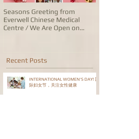
Seasons Greeting from
康泰中国城专
Everwell Chinese Medical
业，五家诊所
Centre / We Are Open on
位防治服务
Christmas Day!
Recent Posts
INTERNATIONAL WOMEN'S DAY! 国
际妇女节，关注女性健康
告别玉兔，喜迎金龙！康泰中医药公
司恭祝旅英华人华侨龙年身体健康！
阖家幸福！恭喜发财！HAPPY
CHINESE NEW YEAR!