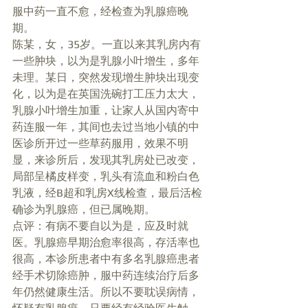
服中药一直不愈，经检查为乳腺癌晚
期。 
陈某，女，35岁。一直以来其乳房内有
一些肿块，以为是乳腺小叶增生，多年
未理。某日，突然发现增生肿块出现变
化，以为是在英国洗碗打工压力太大，
乳腺小叶增生加重，让家人从国内寄中
药连服一年，其间也去过当地小镇的中
医诊所开过一些草药服用，效果不明
显，来诊所后，发现其乳房处已改变，
局部呈橘皮样变，乳头有流血和粉白色
乳液，经B超和乳房X线检查，最后活检
确诊为乳腺癌，但已属晚期。 
点评：有病不要自以为是，应及时就
医。乳腺癌早期治愈率很高，存活率也
很高，本诊所患者中有多名乳腺癌患者
经手术切除癌肿，服中药连续治疗后多
年仍然健康生活。所以不要耽误病情，