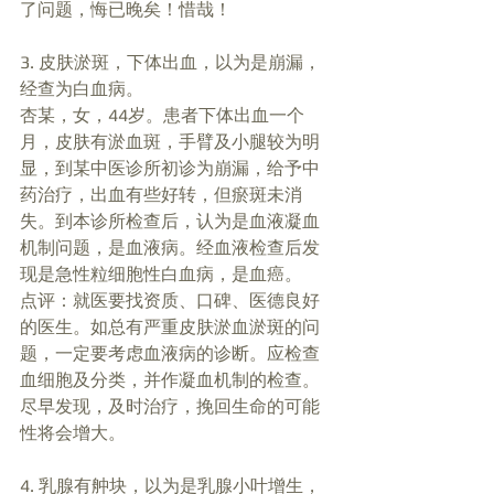
了问题，悔已晚矣！惜哉！ 
3. 皮肤淤斑，下体出血，以为是崩漏，
经查为白血病。 
杏某，女，44岁。患者下体出血一个
月，皮肤有淤血斑，手臂及小腿较为明
显，到某中医诊所初诊为崩漏，给予中
药治疗，出血有些好转，但瘀斑未消
失。到本诊所检查后，认为是血液凝血
机制问题，是血液病。经血液检查后发
现是急性粒细胞性白血病，是血癌。 
点评：就医要找资质、口碑、医德良好
的医生。如总有严重皮肤淤血淤斑的问
题，一定要考虑血液病的诊断。应检查
血细胞及分类，并作凝血机制的检查。
尽早发现，及时治疗，挽回生命的可能
性将会增大。 
4. 乳腺有舯块，以为是乳腺小叶增生，