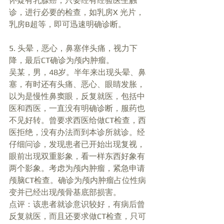
怀疑有乳腺癌，只要经有经验医生触
诊，进行必要的检查，如乳房X 光片，
乳房B超等，即可迅速明确诊断。 
5. 头晕，恶心，鼻塞伴头痛，视力下
降，最后CT确诊为颅内肿瘤。 
吴某，男，48岁。半年来出现头晕、鼻
塞，有时还有头痛、恶心、眼睛发胀，
以为是慢性鼻窦眼，反复就医，包括中
医和西医，一直没有明确诊断，服药也
不见好转。曾要求西医给做CT检查，西
医拒绝，没有办法而到本诊所就诊。经
仔细问诊，发现患者已开始出现复视，
眼前出现双重影象，看一样东西好象有
两个影象。考虑为颅内肿瘤，紧急申请
颅脑CT检查。确诊为颅内肿瘤占位性病
变并已经出现颅骨基底部损害。 
点评：该患者就诊意识较好，有病后曾
反复就医，而且还要求做CT检查，只可