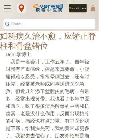
Services
​康泰中医药
妇科病久治不愈，应矫正脊
柱和骨盆错位
Dear李博士 
    我是一名会计，工作五年了。自年轻
时就有严重痛经，痛起来真要命，小腹
痛得难以忍受，常常晕倒过去，还有时
休克，经常被老师或同事送进医院急
救。但近几年添了盆腔炎的毛病，白带
多，经常出现黄带。我也看了多年中医
和西医，吃了很多清热解毒的中药和抗
菌素，老是没什么作用，反而出现怕冷
的毛病，痛经也有点加重。有中医说我
是下寒，给我温热药，我的黄带却更多
了。我都失去信心了。朋友介绍您是痛