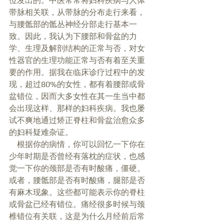
位发出的。中医常常将妇科疾病与人体
带脉相关联，从带脉的分布走行来看，
与腰骶部的骶丛神经分部走行基本一
致。因此，我认为下腰部和骨盆的力
学、生理及解剖结构的正常与否，对女
性器官的生理功能正常与否有着至关重
要的作用。据我在临床诊疗过程中的发
现，超过80%的女性，都有着腰部或骨
盆错位，因而大多女性在其一生当中都
会出现这样、那样的妇科疾病。我也屡
试不爽地通过矫正脊柱和骨盆治愈众多
的妇科疑难杂证。 
    根据你的病情，你可以回忆一下你在
少年时期是否曾经有落枕的症状，也感
觉一下你的颈部是否有时酸痛，僵硬。
或者，腰骶部是否有时酸痛，腿部是否
有麻木现象。这些都可能表示你的脊柱
或骨盆已经有错位。痛经很多时候与颈
椎错位有关联，这是为什么月经前后常