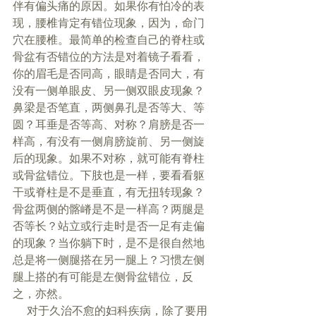
伴有偏头痛的原因。如果你有怕冷的表
现，腰椎肯定有错位现象，因为，命门
穴在腰椎。最简单的检查自己的脊柱或
骨盆有否错位的方法是对着镜子看看，
你的眉毛是否同高，眼睛是否同大，有
没有一侧单眼皮、另一侧双眼皮现象？
鼻梁是否笔直，两侧鼻孔是否等大、等
圆？耳垂是否等高、对称？肩膀是否一
样高，有没有一侧肩膀旋前、另一侧旋
后的现象。如果不对称，就可能有脊柱
或骨盆错位。下肢也是一样，要看看躯
干或脊柱是不是垂直，有无扭转现象？
骨盆两侧的髂嵴是不是一样高？两腿是
否等长？站立或行走时是否一足有走偏
的现象？当你躺下时，是不是很自然地
总是将一侧腿搭在另一腿上？习惯左侧
腿上搭的有可能是左侧骨盆错位，反
之，亦然。 
     对于久治不愈的妇科疾病，除了要用