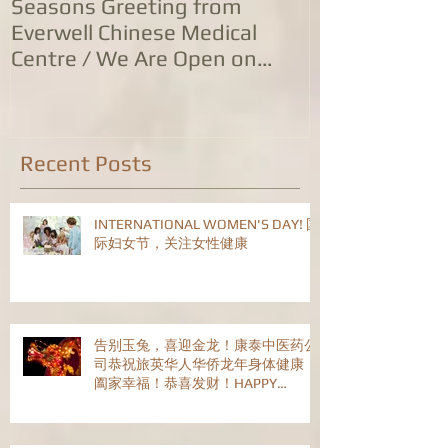
Seasons Greeting from
康泰中国城专
Everwell Chinese Medical
业，五家诊所
Centre / We Are Open on
位防治服务
Christmas Day!
Recent Posts
INTERNATIONAL WOMEN'S DAY! 国
际妇女节，关注女性健康
告别玉兔，喜迎金龙！康泰中医药公
司恭祝旅英华人华侨龙年身体健康！
阖家幸福！恭喜发财！HAPPY
CHINESE NEW YEAR!