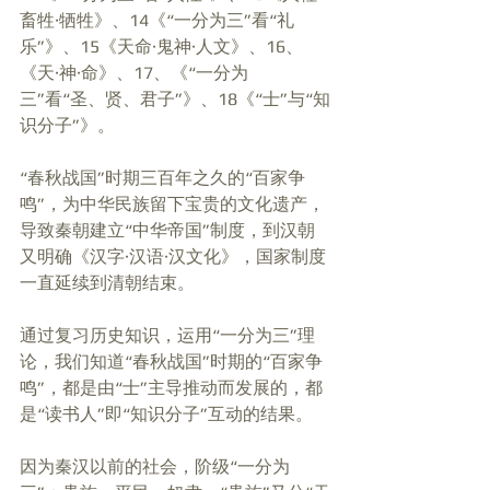
畜牲·牺牲》、14《“一分为三”看“礼
乐”》、15《天命·鬼神·人文》、16、
《天·神·命》、17、《“一分为
三”看“圣、贤、君子”》、18《“士”与“知
识分子”》。
“春秋战国”时期三百年之久的“百家争
鸣”，为中华民族留下宝贵的文化遗产，
导致秦朝建立“中华帝国”制度，到汉朝
又明确《汉字·汉语·汉文化》，国家制度
一直延续到清朝结束。
通过复习历史知识，运用“一分为三”理
论，我们知道“春秋战国”时期的“百家争
鸣”，都是由“士”主导推动而发展的，都
是“读书人”即“知识分子”互动的结果。
因为秦汉以前的社会，阶级“一分为