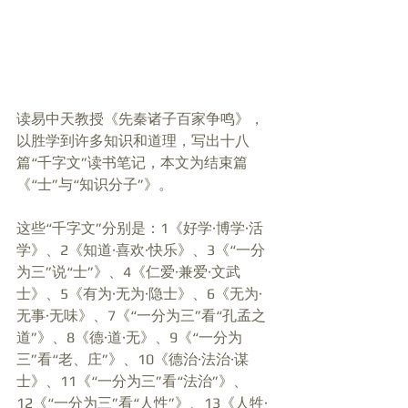
读易中天教授《先秦诸子百家争鸣》，
以胜学到许多知识和道理，写出十八
篇“千字文”读书笔记，本文为结束篇
《“士”与“知识分子”》。
这些“千字文”分别是：1《好学·博学·活
学》、2《知道·喜欢·快乐》、3《“一分
为三”说“士”》、4《仁爱·兼爱·文武
士》、5《有为·无为·隐士》、6《无为·
无事·无味》、7《“一分为三”看“孔孟之
道”》、8《德·道·无》、9《“一分为
三”看“老、庄”》、10《德治·法治·谋
士》、11《“一分为三”看“法治”》、
12《“一分为三”看“人性”》、13《人牲·