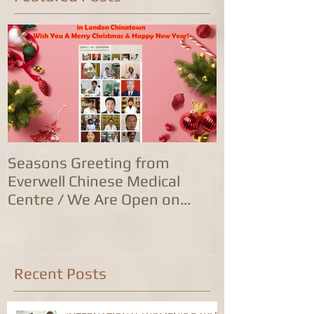
Seasons Greeting from
康泰中国城专
Everwell Chinese Medical
业，五家诊所
Centre / We Are Open on
位防治服务
Christmas Day!
Recent Posts