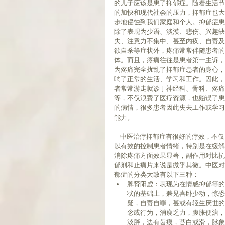
的儿子应该是患了抑郁症。随着生活节
的加快和现代社会的压力，抑郁症也大
步地侵蚀到我们家庭和个人。抑郁症患
除了表现为少语、淡漠、悲伤、兴趣缺
失、注意力不集中、甚至内疚、自责及
欲自杀等症状外，疼痛常常伴随患者的
体。而且，疼痛往往是患者第一主诉，
为疼痛完全扰乱了抑郁症患者的身心，
响了正常的生活、学习和工作。因此，
者常常游走就诊于神经科、骨科、疼痛
等，不仅浪费了医疗资源，也贻误了患
的病情，很多患者因此失去工作或学习
能力。
    中医治疗抑郁症有很好的疗效，不仅可
以有效的控制患者情绪，特别是在缓解
消除疼痛方面效果显著，副作用对比抗
郁剂和止痛片来说是微乎其微。中医对
郁症的分类大致有以下三种： 
脾肾阳虚：表现为在情感抑郁等的
状的基础上，兼见喜卧少动，惊恐
疑，自责自罪，甚或有轻生厌世的
念或行为，消瘦乏力，腹胀便溏，
淡胖，边有齿痕，苔白或滑，脉象