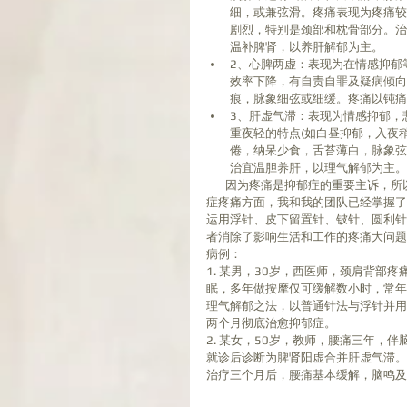
细，或兼弦滑。疼痛表现为疼痛较
剧烈，特别是颈部和枕骨部分。治
温补脾肾，以养肝解郁为主。  
2、心脾两虚：表现为在情感抑郁
效率下降，有自责自罪及疑病倾向
痕，脉象细弦或细缓。疼痛以钝痛
3、肝虚气滞：表现为情感抑郁，
重夜轻的特点(如白昼抑郁，入夜
倦，纳呆少食，舌苔薄白，脉象弦细，
治宜温胆养肝，以理气解郁为主。
       因为疼痛是抑郁症的重要主诉，所以治疗疼痛尤为重要，常常缓解了疼痛，抑郁症也好了一半。在治疗抑郁
症疼痛方面，我和我的团队已经掌握了
运用浮针、皮下留置针、铍针、圆利针
者消除了影响生活和工作的疼痛大问题
病例：
1. 某男，30岁，西医师，颈肩背部
眠，多年做按摩仅可缓解数小时，常年
理气解郁之法，以普通针法与浮针并用
两个月彻底治愈抑郁症。
2. 某女，50岁，教师，腰痛三年
就诊后诊断为脾肾阳虚合并肝虚气滞。
治疗三个月后，腰痛基本缓解，脑鸣及