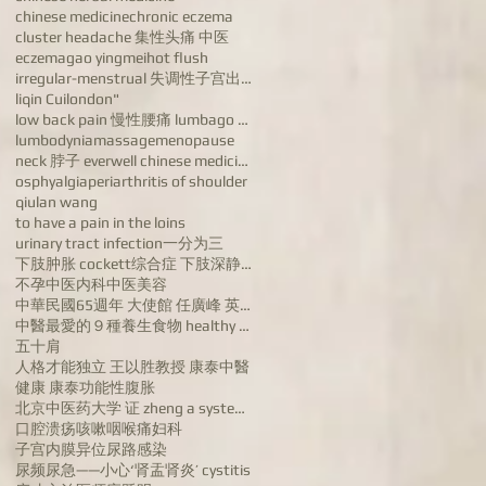
chinese medicine
chronic eczema
cluster headache 集性头痛 中医
eczema
gao yingmei
hot flush
irregular-menstrual 失调性子宫出血病 dysfunctional uterine
liqin Cui
london"
low back pain 慢性腰痛 lumbago chronic low back pain
lumbodynia
massage
menopause
neck 脖子 everwell chinese medicine 汪宝忠
osphyalgia
periarthritis of shoulder
qiulan wang
to have a pain in the loins
urinary tract infection
一分为三
下肢肿胀 cockett综合症 下肢深静脉血栓 varicose veins of lower ex
不孕
中医内科
中医美容
中華民國65週年 大使館 任廣峰 英国康泰中医药公司董事长任广峰 英国华人
中醫最愛的９種養生食物 healthy food
五十肩
人格才能独立 王以胜教授 康泰中醫
健康 康泰
功能性腹胀
北京中医药大学 证 zheng a systems biologyapproach to diagn
口腔溃疡
咳嗽
咽喉痛
妇科
子宫内膜异位
尿路感染
尿频尿急——小心‘肾盂肾炎’ cystitis