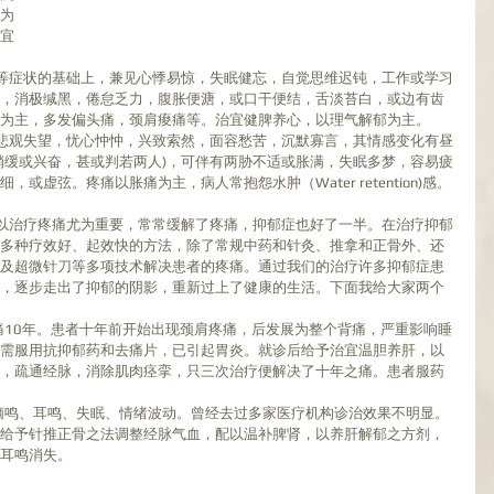
为
宜
等症状的基础上，兼见心悸易惊，失眠健忘，自觉思维迟钝，工作或学习
，消极缄黑，倦怠乏力，腹胀便溏，或口干便结，舌淡苔白，或边有齿
为主，多发偏头痛，颈肩痠痛等。治宜健脾养心，以理气解郁为主。  
悲观失望，忧心忡忡，兴致索然，面容愁苦，沉默寡言，其情感变化有昼
稍缓或兴奋，甚或判若两人)，可伴有两胁不适或胀满，失眠多梦，容易疲
或虚弦。疼痛以胀痛为主，病人常抱怨水肿（Water retention)感。
 
多种疗效好、起效快的方法，除了常规中药和针灸、推拿和正骨外、还
及超微针刀等多项技术解决患者的疼痛。通过我们的治疗许多抑郁症患
，逐步走出了抑郁的阴影，重新过上了健康的生活。下面我给大家两个
疼痛10年。患者十年前开始出现颈肩疼痛，后发展为整个背痛，严重影响睡
需服用抗抑郁药和去痛片，已引起胃炎。就诊后给予治宜温胆养肝，以
，疏通经脉，消除肌肉痉挛，只三次治疗便解决了十年之痛。患者服药
，伴脑鸣、耳鸣、失眠、情绪波动。曾经去过多家医疗机构诊治效果不明显。
给予针推正骨之法调整经脉气血，配以温补脾肾，以养肝解郁之方剂，
耳鸣消失。