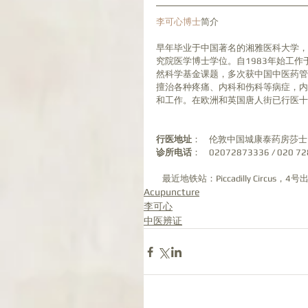
李可心博士
简介
早年毕业于中国著名的湘雅医科大学，
究院医学博士学位。自1983年始工
然科学基金课题，多次获中国中医药管
擅治各种疼痛、内科和伤科等病症，内
和工作。在欧洲和英国唐人街已行医十
行医地址
：    伦敦中国城康泰药房莎士
诊所电话
：    02072873336 / 020 7
   最近地铁站：Piccadilly Cir
Acupuncture
李可心
中医辨证