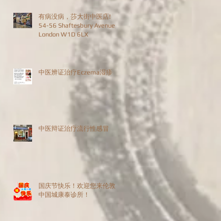
有病没病，莎大街中医店!
54-56 Shaftesbury Avenue,
London W1D 6LX
中医辨证治疗Eczema湿疹
中医辩证治疗流行性感冒
国庆节快乐！欢迎您来伦敦
中国城康泰诊所！