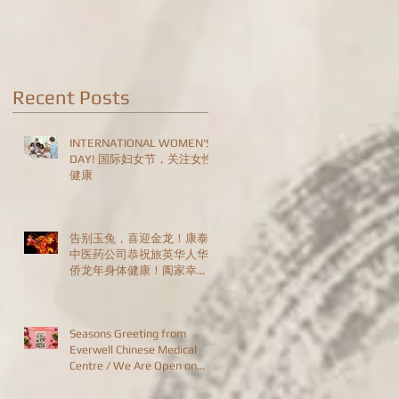
Are Open on
Christmas Day!
Recent Posts
INTERNATIONAL WOMEN'S
DAY! 国际妇女节，关注女性
健康
告别玉兔，喜迎金龙！康泰
中医药公司恭祝旅英华人华
侨龙年身体健康！阖家幸
福！恭喜发财！HAPPY
CHINESE NEW YEAR!
Seasons Greeting from
Everwell Chinese Medical
Centre / We Are Open on
Christmas Day!