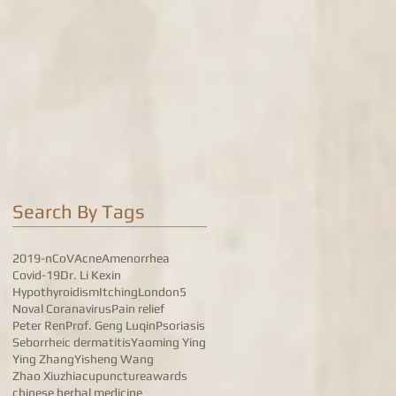
Search By Tags
2019-nCoV
Acne
Amenorrhea
Covid-19
Dr. Li Kexin
Hypothyroidism
Itching
London5
Noval Coranavirus
Pain relief
Peter Ren
Prof. Geng Luqin
Psoriasis
Seborrheic dermatitis
Yaoming Ying
Ying Zhang
Yisheng Wang
Zhao Xiuzhi
acupuncture
awards
chinese herbal medicine