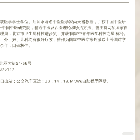
获医学学士学位。后师承著名中医医学家尚天裕教授，并获中国中医研
作于中国中医研究院，精通中医及西医理论和诊治方法。曾主持两项国家自
理局，北京市卫生局科技进步奖，并获‘国家中青年医学科技之星’称号。
、外、妇、儿科均有很好疗效，曾作为国家中医专家外派瑞士等国讲学
余年，口碑极佳。
比亚大街54-56号
2876117
cus，4号出口出站；公交汽车直达：38，14，19. Mr.Wu自助餐厅隔壁。