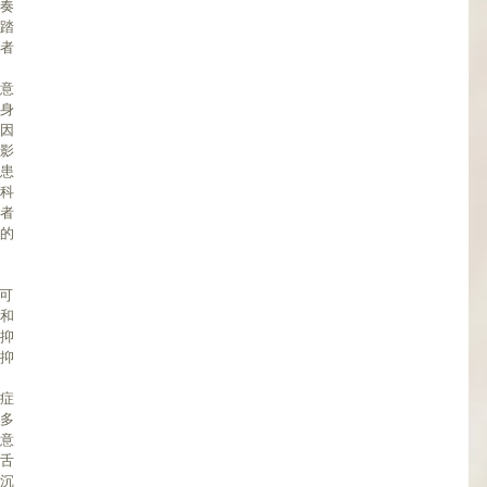
奏
踏
者
意
身
因
影
患
科
者
的
和
抑
抑
症
多
意
舌
沉