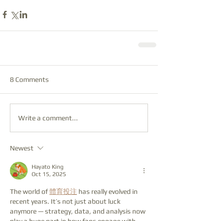
8 Comments
Write a comment...
Newest
Hayato King
Oct 15, 2025
The world of 
體育投注
 has really evolved in 
recent years. It’s not just about luck 
anymore — strategy, data, and analysis now 