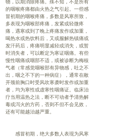
物，以期消除疼痛。殊不知，不是所有
的咽喉疼痛都由火热之气引起。一些感
冒初期的咽喉疼痛，多数是风寒所致，
多表现为咽喉部疼痛，发紧或轻微疼
痛，遇寒或到了晚上疼痛发作或加重，
喝热水或热饮料后，又或服解热镇痛或
发汗药后，疼痛明显减轻或消失，或暂
时消失者，可以断定为寒证咽痛。有些
慢性咽痛或咽部不适，或被诊断为梅核
气者（常感觉咽喉部有异物感，吐之不
出，咽之不下的一种病症），通常在敞
开颈前胸口时受风吹寒袭时发作或加重
者，均为寒性或虚寒性咽痛证。临床治
疗当用温热之法，断不可动者予清热解
毒或泻火的方药，否则不但不会见效，
还有可能越治越严重。
        感冒初期，绝大多数人表现为风寒