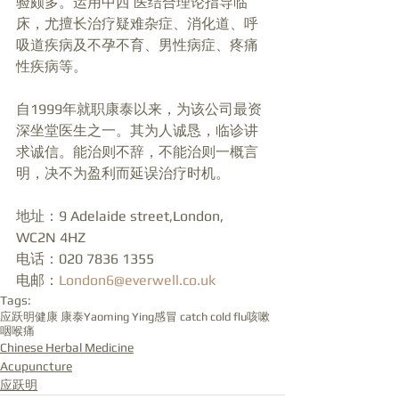
验颇多。运用中西 医结合理论指导临
床，尤擅长治疗疑难杂症、消化道、呼
吸道疾病及不孕不育、男性病症、疼痛
性疾病等。
自1999年就职康泰以来，为该公司最资
深坐堂医生之一。其为人诚恳，临诊讲
求诚信。能治则不辞，不能治则一概言
明，决不为盈利而延误治疗时机。
地址：9 Adelaide street,London, 
WC2N 4HZ
电话：020 7836 1355
电邮：
London6@everwell.co.uk
Tags:
应跃明
健康 康泰
Yaoming Ying
感冒 catch cold flu
咳嗽
咽喉痛
Chinese Herbal Medicine
Acupuncture
应跃明