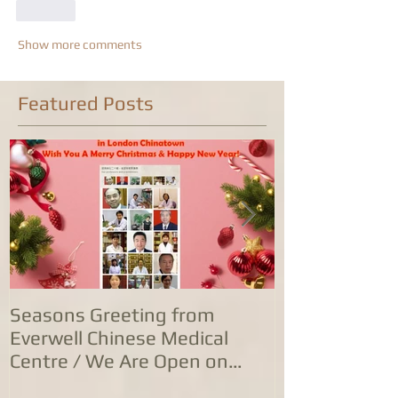
Like
Show more comments
Featured Posts
Seasons Greeting from
康泰中国城专
Everwell Chinese Medical
业，五家诊所
Centre / We Are Open on
位防治服务
Christmas Day!