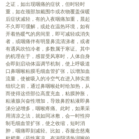
之证，如出现咽痛的症状，但时轻时
重，如在颈部加戴围巾或衣物覆盖保暖
后症状减轻，有的入夜咽痛加重，晨起
不久即可缓解，或处在温热环境，如有
开着热暖气的房间里，即可减轻或消失
者，或咽痛伴有明显鼻流清涕者，或者
有遇风吹怕冷者，多数属于寒证。其中
的机理在于，感冒受风寒时，人体自身
会即刻启动体温调节机制，使上呼吸道
口鼻咽喉粘膜毛细血管扩张，以增加血
流量，使被吸入的冷空气在进入肺实质
组织之前，通过鼻咽喉处时给加热，从
而使得这些部位高度充血，粘膜肿胀，
粘液腺兴奋性增加，导致鼻腔粘液即鼻
涕分泌增多，咽喉疼痛。此时，如果采
用清凉之法，就如同冰敷，会一时性抑
制毛细血管扩张，使之收缩，短时消
肿，咽痛即刻减轻。比如，吞服念慈庵
枇杷膏（药性寒凉，有滋阴清热润喉的