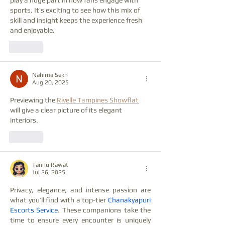
play a huge part in how fans engage with 
sports. It’s exciting to see how this mix of 
skill and insight keeps the experience fresh 
and enjoyable.
Like
Nahima Sekh
Aug 20, 2025
Previewing the 
Rivelle Tampines Showflat
will give a clear picture of its elegant 
interiors.
Like
Tannu Rawat
Jul 26, 2025
Privacy, elegance, and intense passion are 
what you’ll find with a top-tier 
Chanakyapuri 
Escorts Service
. These companions take the 
time to ensure every encounter is uniquely 