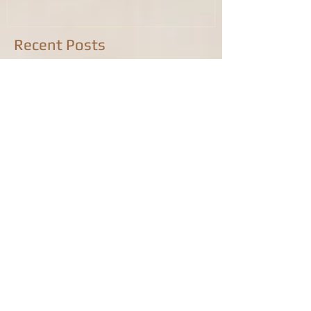
Recent Posts
INTERNATIONAL WOMEN'S DAY! 国
际妇女节，关注女性健康
告别玉兔，喜迎金龙！康泰中医药公
司恭祝旅英华人华侨龙年身体健康！
阖家幸福！恭喜发财！HAPPY
CHINESE NEW YEAR!
Seasons Greeting from Everwell
Chinese Medical Centre / We Are
Open on Christmas Day!