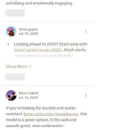
satisfying and emotionally engaging.
Like
Ishaa gupta
Jul 15, 2025
Looking ahead to 2025? Start early with 
latest sarkari naukri 2025
. All job alerts 
categorized by role and eligibility.
Show More
Like
Minni Sakriti
Jul 14, 2025
If you're looking for durable and water-
resistant 
bone conduction headphones
, this 
model is a great option. It fits well and 
sounds great, even underwater.