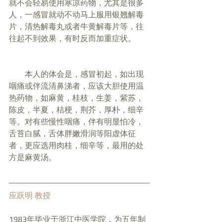
就不会轻易使用寒凉药物，尤其是很多
人，一感冒就动不动马上服用银翘解毒
片，清热解毒丸或者牛黄解毒片等，往
往起不到效果，有时反而加重症状。
        本人的体会是，感冒初起，如出现
咽痛或伴流清鼻涕者，应该大胆使用温
热药物，如麻黄，桂枝，生姜，紫苏，
陈皮，半夏，桔梗，荆芥，厚朴，细辛
等。对有些慢性咽痛，伴有明显怕冷，
舌苔白腻，舌体胖嫩滑润等阳虚体征
者，更应选用肉桂，细辛等，最用的处
方是麻黄汤。
应跃明 教授
1983年毕业于浙江中医学院，为五年制