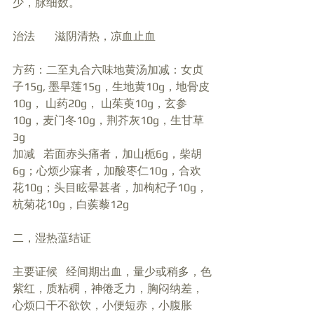
少，脉细数。
治法       滋阴清热，凉血止血
方药：二至丸合六味地黄汤加减：女贞
子15g, 墨旱莲15g，生地黄10g，地骨皮
10g， 山药20g， 山茱萸10g，玄参
10g，麦门冬10g，荆芥灰10g，生甘草
3g
加减   若面赤头痛者，加山栀6g，柴胡
6g；心烦少寐者，加酸枣仁10g，合欢
花10g；头目眩晕甚者，加枸杞子10g，
杭菊花10g，白蒺藜12g
二，湿热蕰结证
主要证候   经间期出血，量少或稍多，色
紫红，质粘稠，神倦乏力，胸闷纳差，
心烦口干不欲饮，小便短赤，小腹胀