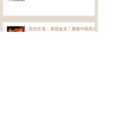
告别玉兔，喜迎金龙！康泰中医药公
司恭祝旅英华人华侨龙年身体健康！
阖家幸福！恭喜发财！HAPPY
CHINESE NEW YEAR!
Seasons Greeting from Everwell
Chinese Medical Centre / We Are
Open on Christmas Day!
有病没病，莎大街中医店! 54-56
Shaftesbury Avenue, London W1D
6LX