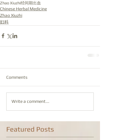
Zhao Xiuzhi
经间期出血
Chinese Herbal Medicine
Zhao Xiuzhi
妇科
Comments
Write a comment...
Featured Posts