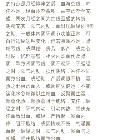
的特点是月经排净之后，血海空虚，冲
任不足，经血逐渐蓄积，由空虚渐至充
盛。两次月经之间为由虚至盛的转折，
阴精充实，阳气内动，而出现絪缊(排卵)
之期。一般体内阴阳调节功能正常，可
自行适应这种变化，但若禀赋不足，肾
精亏虚，或早婚，房劳，多产，或烦心
过度，忧郁恚怒，相火内炽而伤及肾
阴，导致肾阴亏虚，阴不恋阳，于絪缊
之时，阳气内动，损伤阴络，冲任不固
而致出血。或经期，产后调摄不慎，湿
热之邪乘虚而入，或因脾失健运，不能
运化水谷精微以生精血，反聚而生湿，
湿蕴化热，湿热蕰阻于胞络，充任，絪
缊之时，阳气内动，引动内热，损伤充
任而致出血。或经，产留瘀，淤血内
停，阻于胞络，或因情志不畅，气滞而
血瘀，絪缊之时，阳气内动，淤血与之
相搏，损伤胞络而致出血。