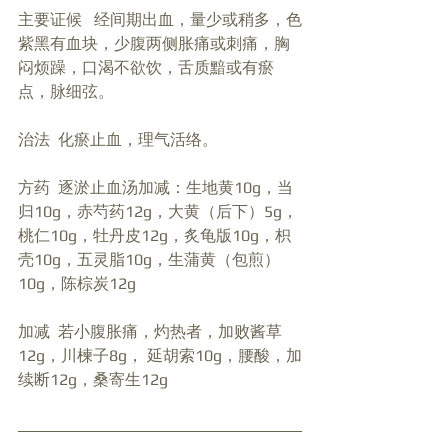
主要证候   经间期出血，量少或稍多，色
紫黑有血块，少腹两侧胀痛或刺痛，胸
闷烦躁，口渴不欲饮，舌质黯或有瘀
点，脉细弦。
治法  化瘀止血，理气活络。
方药  逐淤止血汤加减：生地黄10g，当
归10g，赤芍药12g，大黄（后下）5g，
桃仁10g，牡丹皮12g，炙龟版10g，枳
壳10g，五灵脂10g，生蒲黄（包煎）
10g，陈棕炭12g
加减  若小腹胀痛，灼热者，加败酱草
12g，川楝子8g， 延胡索10g，腰酸，加
续断12g，桑寄生12g