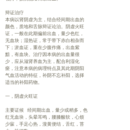
辩证治疗
本病以肾阴虚为主，结合经间期出血的
颜色，质地和舌脉辩证论治。阴虚火旺
证，一般在此期偏前出血，量少色红，
无血块；湿热证，常于带下赤白相杂而
下；淤血证，重在少腹作痛，出血紫
黯，有血块。治疗因本病的出血量很
少，应从滋肾养血为主，配合利湿化
瘀，注意本病的病理特点及其此期阴阳
气血活动的特征，补阴不忘补阳，选择
适当的补阳药物。
一，阴虚火旺证
主要证候   经间期出血，量少或稍多，色
红无血块，头晕耳鸣，腰膝酸软，心烦
少寐，手足心热，溲黄便结，舌红，苔