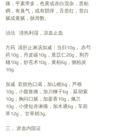
痛，平素带多，色黄或赤白混杂，质粘
稠，有臭气，或有阴痒，舌质红，苔白
腻或黄腻，脉滑数。
治法   清热利湿，凉血止血
方药  清肝止淋汤加减：当归10g， 赤芍
药10g，丹皮碳10g，薏苡仁20g，荆芥
穗10g，炒苍术10g，黄柏6g，侧柏炭
10g
加减  若烦热口渴，加山栀6g，芦根
10g，小腹胀痛，加川楝子6g，延胡索
10g；胸闷口腻，加藿香10g，佩兰
10g，小便短赤淋痛，加木通6g，车前
草12g， 甘草梢3g。
三， 淤血内阻证