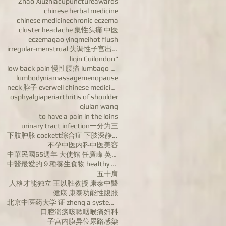
Zhao Xiuzhi
acupuncture
awards
chinese herbal medicine
chinese medicine
chronic eczema
cluster headache 集性头痛 中医
eczema
gao yingmei
hot flush
irregular-menstrual 失调性子宫出血病 dysfunctional uterine
liqin Cui
london"
low back pain 慢性腰痛 lumbago chronic low back pain
lumbodynia
massage
menopause
neck 脖子 everwell chinese medicine 汪宝忠
osphyalgia
periarthritis of shoulder
qiulan wang
to have a pain in the loins
urinary tract infection
一分为三
下肢肿胀 cockett综合症 下肢深静脉血栓 varicose veins of lower ex
不孕
中医内科
中医美容
中華民國65週年 大使館 任廣峰 英国康泰中医药公司董事长任广峰 英国华人
中醫最愛的９種養生食物 healthy food
五十肩
人格才能独立 王以胜教授 康泰中醫
健康 康泰
功能性腹胀
北京中医药大学 证 zheng a systems biologyapproach to diagn
口腔溃疡
咳嗽
咽喉痛
妇科
子宫内膜异位
尿路感染