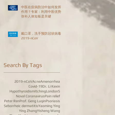
中医在疫病防治中如何发挥
作用？专家：利用中医优势
弥补人体短板是关键
戴口罩，洗手预防冠状病毒
2019-nCoV
Search By Tags
2019-nCoV
Acne
Amenorrhea
Covid-19
Dr. Li Kexin
Hypothyroidism
Itching
London5
Noval Coranavirus
Pain relief
Peter Ren
Prof. Geng Luqin
Psoriasis
Seborrheic dermatitis
Yaoming Ying
Ying Zhang
Yisheng Wang