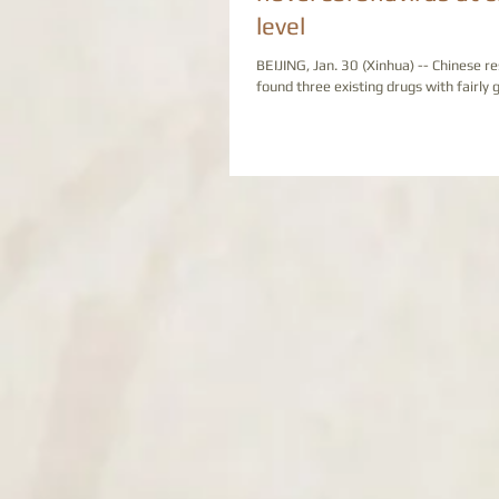
level
BEIJING, Jan. 30 (Xinhua) -- Chinese r
found three existing drugs with fairly 
effects on the novel...