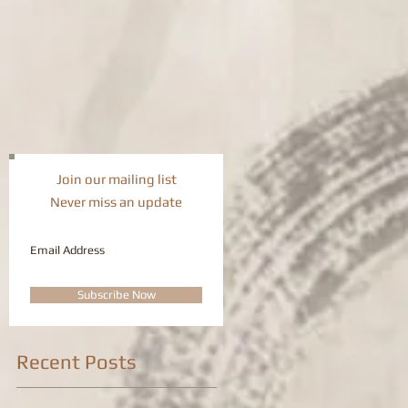
Christmas Day!
Join our mailing list
Never miss an update
Subscribe Now
Recent Posts