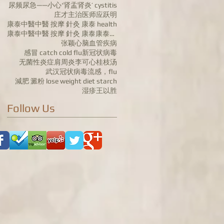
尿频尿急——小心‘肾盂肾炎’ cystitis
庄才主治医师
应跃明
康泰中醫中醫 按摩 針灸 康泰 health
康泰中醫中醫 按摩 針灸 康泰康泰中药行 陈红
张颖
心脑血管疾病
感冒 catch cold flu
新冠状病毒
无菌性炎症肩周炎
李可心
桂枝汤
武汉冠状病毒
流感，flu
減肥 澱粉 lose weight diet starch
湿疹
王以胜
Follow Us