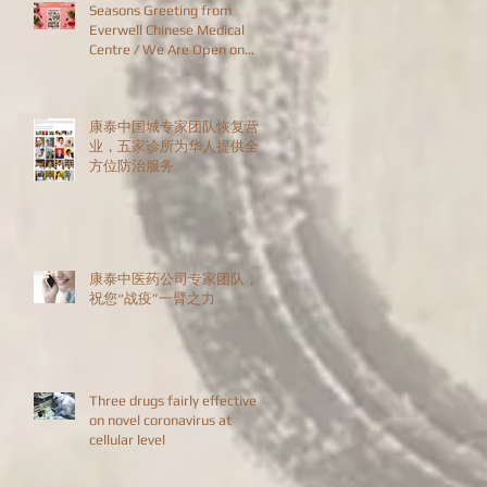
Seasons Greeting from
Everwell Chinese Medical
Centre / We Are Open on
Christmas Day!
康泰中国城专家团队恢复营
业，五家诊所为华人提供全
方位防治服务
康泰中医药公司专家团队，
祝您“战疫”一臂之力
Three drugs fairly effective
on novel coronavirus at
cellular level