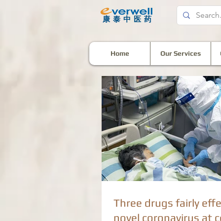
​康泰中医药
Home
Our Services
Three drugs fairly eff
novel coronavirus at c