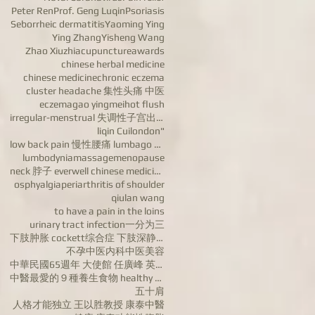
Peter Ren
Prof. Geng Luqin
Psoriasis
Seborrheic dermatitis
Yaoming Ying
Ying Zhang
Yisheng Wang
Zhao Xiuzhi
acupuncture
awards
chinese herbal medicine
chinese medicine
chronic eczema
cluster headache 集性头痛 中医
eczema
gao yingmei
hot flush
irregular-menstrual 失调性子宫出血病 dysfunctional uterine
liqin Cui
london"
low back pain 慢性腰痛 lumbago chronic low back pain
lumbodynia
massage
menopause
neck 脖子 everwell chinese medicine 汪宝忠
osphyalgia
periarthritis of shoulder
qiulan wang
to have a pain in the loins
urinary tract infection
一分为三
下肢肿胀 cockett综合症 下肢深静脉血栓 varicose veins of lower ex
不孕
中医内科
中医美容
中華民國65週年 大使館 任廣峰 英国康泰中医药公司董事长任广峰 英国华人
中醫最愛的９種養生食物 healthy food
五十肩
人格才能独立 王以胜教授 康泰中醫