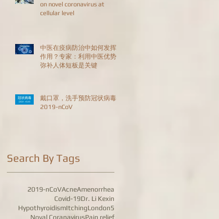
on novel coronavirus at
cellular level
中医在疫病防治中如何发挥
作用？专家：利用中医优势
弥补人体短板是关键
戴口罩，洗手预防冠状病毒
2019-nCoV
Search By Tags
2019-nCoV
Acne
Amenorrhea
Covid-19
Dr. Li Kexin
Hypothyroidism
Itching
London5
Noval Coranavirus
Pain relief