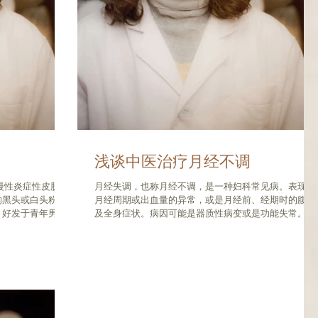
浅谈中医治疗月经不调
慢性炎症性皮肤
月经失调，也称月经不调，是一种妇科常见病。表现为
的黑头或白头粉
月经周期或出血量的异常，或是月经前、经期时的腹痛
，好发于青年男
及全身症状。病因可能是器质性病变或是功能失常。血
。近年来随着人们
液病、高血压病、肝病、内分泌病、流产、宫外孕、葡
染等因素，痤疮病
萄胎、生殖道感染、肿瘤（如卵巢肿瘤、子宫肌瘤）等
也...
均可引起月经失调。 基本症状...