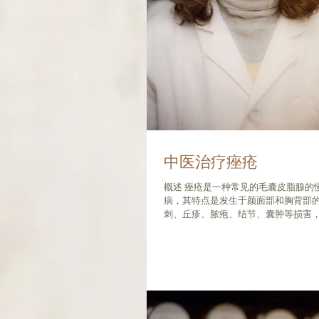
中医治疗痤疮
概述 痤疮是一种常见的毛囊皮脂腺的
病，其特点是发生于颜面部和胸背部
刺、丘疹、脓疱、结节、囊肿等损害
女，青春期过后可以自然痊愈或减轻
饮食结构的改变及生活压力和环境污
的发病呈上升的趋势，而且发病年龄范围