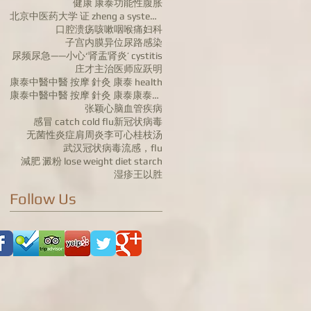
健康 康泰
功能性腹胀
北京中医药大学 证 zheng a systems biologyapproach to diagn
口腔溃疡
咳嗽
咽喉痛
妇科
子宫内膜异位
尿路感染
尿频尿急——小心‘肾盂肾炎’ cystitis
庄才主治医师
应跃明
康泰中醫中醫 按摩 針灸 康泰 health
康泰中醫中醫 按摩 針灸 康泰康泰中药行 陈红
张颖
心脑血管疾病
感冒 catch cold flu
新冠状病毒
无菌性炎症肩周炎
李可心
桂枝汤
武汉冠状病毒
流感，flu
減肥 澱粉 lose weight diet starch
湿疹
王以胜
Follow Us